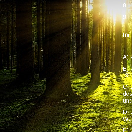
8.
9.
für
A) 
B) 
,3.
C) 
des
und
D) 
We
E) 