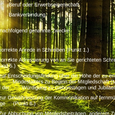
 Beruf oder Erwerbseigenschaft
 Bankverbindung
 nachfolgend genannte Zwecke:
korrekte Anrede in Schreiben (Punkt 1.)
korrekte Adressierung von an Sie gerichteten Schr
 und 5.)
zur Entscheidungsfindung über die Höhe der zu ent
 Mindestalters zu Beginn der Mitgliedschaft (Mi
 der Würdigung zu Geburtstagen und Jubiläen 
zur Gewährleistung der Kommunikation auf fernmü
ge (Punkt 6.)
Zur Abbuchung von Mitgliedsbeiträgen, anderem 