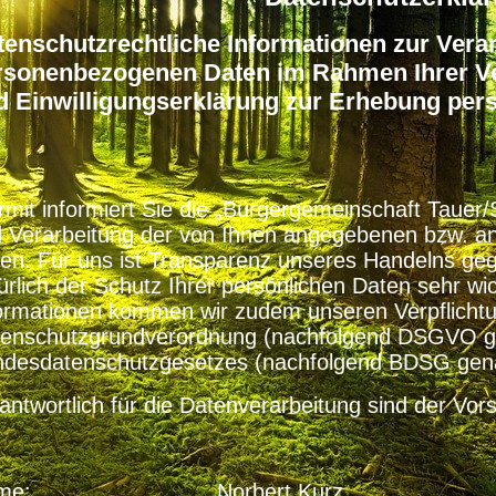
tenschutzrechtliche Informationen zur Verar
rsonenbezogenen Daten im Rahmen Ihrer Ve
d Einwilligungserklärung zur Erhebung pe
rmit informiert Sie die „Bürgergemeinschaft Tauer
 Verarbeitung der von Ihnen angegebenen bzw. a
en. Für uns ist Transparenz unseres Handelns ge
ürlich der Schutz Ihrer persönlichen Daten sehr wi
ormationen kommen wir zudem unseren Verpflich
enschutzgrundverordnung (nachfolgend DSGVO g
desdatenschutzgesetzes (nachfolgend BDSG gena
antwortlich für die Datenverarbeitung sind der Vors
ame:
Norbert Kur