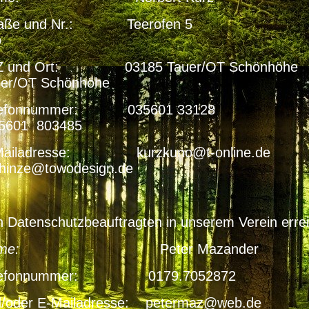
traße und Nr.: Teerofe
1b
LZ und Ort: 03185 Tauer/OT S
uer/OT Schönhöhe
elefonnummer: 0356
5601 803485
-Mailadresse: kurzkuno@t-
hinze@towodesign.de
 Datenschutzbeauftragten in unserem Verein errei
Name:
Peter Mazander
lefonnummer: 0179.7052872
d/oder E-Mailadresse: petermaz@web.de