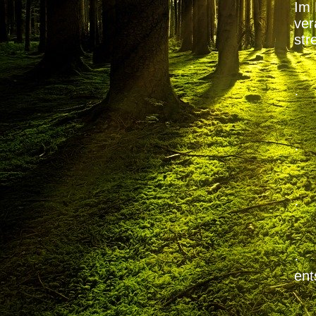
Im 
ver
str
·
·
· B
· V
ent