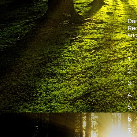
Dam
Rec
ang
1.
2
3.
4.
5.
6.
7.