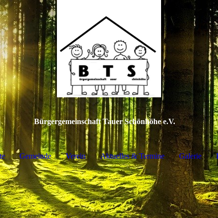
Bürgergemeinschaft Tauer Schönhöhe e.V
.
te
Gemeinde
Verein
Aktuelles & Termine
Galerie