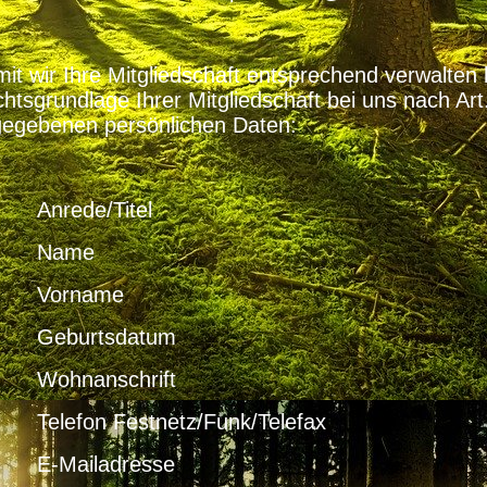
it wir Ihre Mitgliedschaft entsprechend verwalten 
htsgrundlage Ihrer Mitgliedschaft bei uns nach Ar
egebenen persönlichen Daten:
 Anrede/Titel
. Name
 Vorname
 Geburtsdatum
 Wohnanschrift
 Telefon Festnetz/Funk/Telefax
 E-Mailadresse