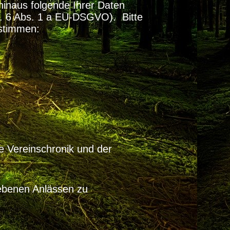
hinaus folgende Ihrer Daten
Art. 6 Abs. 1 a EU-DSGVO). Bitte
ustimmen:
 Vereinschronik und der
benen Anlässen zu