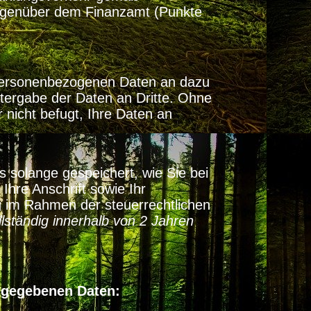
nüber dem Finanzamt (Punkte
ersonenbezogenen Daten an dazu
tergabe der Daten an Dritte. Ohne
 nicht befugt, Ihre Daten an
 solange gespeichert, wie Sie bei
Ihre Anschrift sowie Ihr
g im Rahmen der steuerrechtlichen
llständig innerhalb von 2 Jahren
angegebenen Daten: