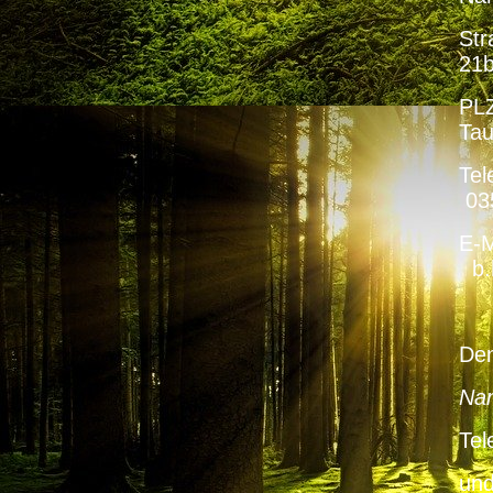
S
2
P
Ta
T
03
E
b.
Den
Te
un