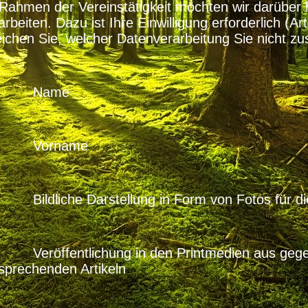
Rahmen der Vereinstätigkeit möchten wir darüber 
arbeiten. Dazu ist Ihre Einwilligung erforderlich (
eichen Sie, welcher Datenverarbeitung Sie nicht z
 Name
 Vorname
ildliche Darstellung in Form von Fotos für die
eröffentlichung in den Printmedien aus gege
sprechenden Artikeln