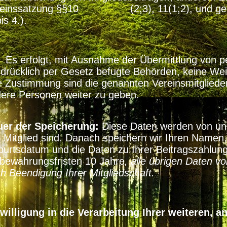
reinssatzung §§10 (2;3), 11(1;2), und gege
is 4.).
erfolgt, mit Ausnahme der Übermittlung von p
drücklich per Gesetz befugte Behörden, keine Wei
e Zustimmung sind die genannten Vereinsmitglieder
ere Personen weiter zu geben.
er der Speicherung:
Diese Daten werden von uns
 Mitglied sind. Danach speichern wir Ihren Namen, 
urtsdatum und die Daten zu Ihrer Beitragszahlun
bewahrungsfristen 10 Jahre
, alle übrigen Daten vo
h Beendigung Ihrer Mitgliedschaft.
willigung in die Verarbeitung Ihrer weiteren, 