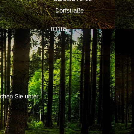
n 5 Dorfstraße
chönhöhe 03185
01 33128
online.de
chen Sie unter