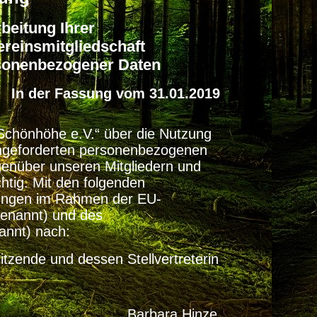
beitung Ihrer
reinsmitgliedschaft
rsonenbezogener Daten
In der Fassung vom 31.01.2019
/Schönhöhe e.V.“ über die Nutzung
ngeforderten personenbezogenen
genüber unseren Mitgliedern und
chtig. Mit den folgenden
tungen im Rahmen der EU-
enannt) und des
nnt) nach:
itzende und dessen Stellvertreterin
z Barbara Hinze