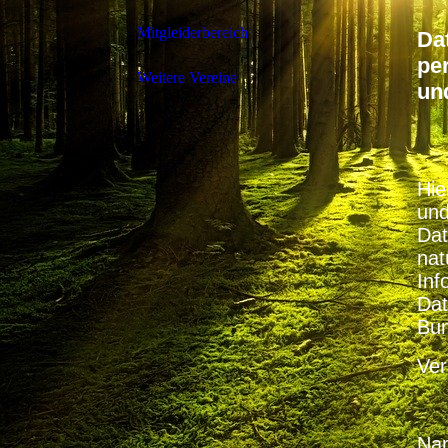
Mitgleiderbereich
Da
pe
Weitere Vereine
un
Hie
und
Dat
nat
Inf
Dat
Bun
Ver
N