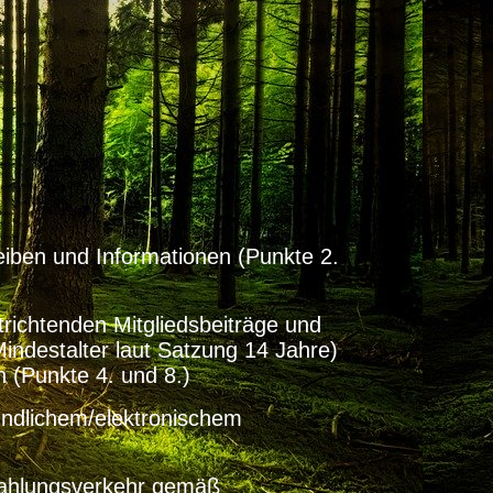
eiben und Informationen (Punkte 2.
richtenden Mitgliedsbeiträge und
ndestalter laut Satzung 14 Jahre)
(Punkte 4. und 8.)
ndlichem/elektronischem
Zahlungsverkehr gemäß