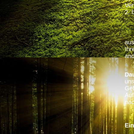
Ve
2. b
Es 
aus
Ihr
and
Dau
uns
Geb
Auf
nac
Ein