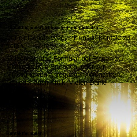
Kontaktformular: Mitmachen und mithelfen ...
Der einfachste Weg, mit uns in Kontakt zu
treten.
Nutzen Sie das Formular bei Fragen zu
Mitgliedschaft, Spenden, oder zur
Mitteilung von Anregungen, Wünschen,
Lob oder auch Kritik. Vielen Dank!
Kontaktformular